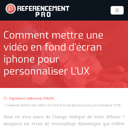
Comment mettre une
vidéo en fond d’écran
iphone pour
personnaliser L’UX
/
Expérience utilisateur (UX/UI)
/ Comment mettre une vidéo en fond d’écran iphone pour personnaliser L’UX
Vous en avez assez de l’image statique de votre iPhone ?
Imaginez un écran de verrouillage dynamique qui reflète