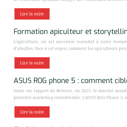
Lire la suite
Formation apiculteur et storytelli
L’apiculture, un art ancestral essentiel à notre écos
d’abeilles. Face à cet enjeu, comment les apiculteurs pe
Lire la suite
ASUS ROG phone 5 : comment cible
Selon un rapport de Newzoo, en 2023, le marché mondia
potentiel marketing considérable. L’ASUS ROG Phone 5,
Lire la suite