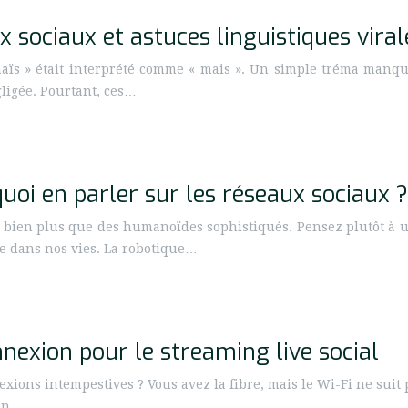
 sociaux et astuces linguistiques viral
 maïs » était interprété comme « mais ». Un simple tréma manqu
ligée. Pourtant, ces…
quoi en parler sur les réseaux sociaux ?
t bien plus que des humanoïdes sophistiqués. Pensez plutôt à u
ée dans nos vies. La robotique…
onnexion pour le streaming live social
nexions intempestives ? Vous avez la fibre, mais le Wi-Fi ne su
 en…