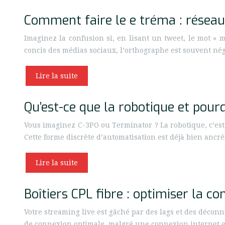
Comment faire le e tréma : réseaux
Imaginez la confusion si, en lisant un tweet, le mot «
concis des médias sociaux, l’orthographe est souvent nég
Lire la suite
Qu’est-ce que la robotique et pour
Vous imaginez C-3PO ou Terminator ? La robotique, c’es
Cette forme discrète d’automatisation est déjà bien ancr
Lire la suite
Boîtiers CPL fibre : optimiser la c
Votre streaming live est gâché par des lags et des décon
de connexion optimale, malgré une connexion internet