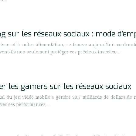
ng sur les réseaux sociaux : mode d’em
ystème et à notre alimentation, se trouve aujourd’hui confro
uvent-ils non seulement protéger ces précieux insectes,…
r les gamers sur les réseaux sociaux
l du jeu vidéo mobile a généré 90.7 milliards de dollars de 
 avec ses performances…